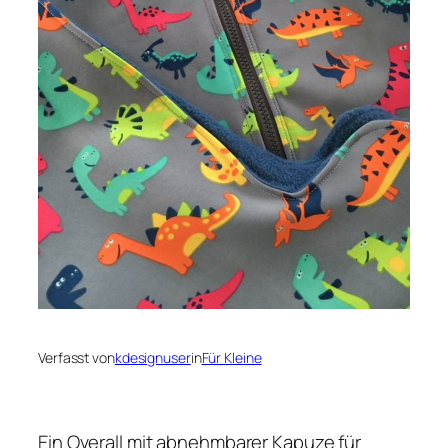
Verfasst von
kdesignuser
in
Für Kleine
Ein Overall mit abnehmbarer Kapuze für