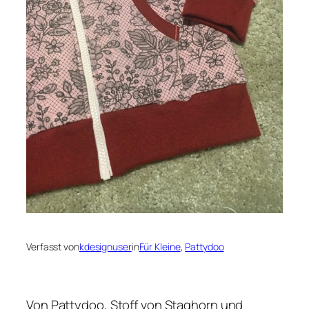
Verfasst von
kdesignuser
in
Für Kleine
, 
Pattydoo
Von Pattydoo, Stoff von Staghorn und