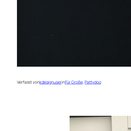
Verfasst von
kdesignuser
in
Für Große
, 
Pattydoo