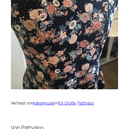
Verfasst von
kdesignuser
in
Für Große
, 
Pattydoo
Von Pattydoo